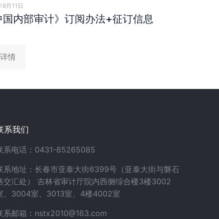
年9月11日
中国内部审计》订阅办法+征订信息
详情
联系我们
联系电话：0431-85265085
联系地址：长春市亚泰大街6399号（亚泰大街与磐石
路交汇处） 吉林省审计厅院内西侧综合楼3楼3002
室、3004室、3013室、4楼4002室
联系邮箱：nstx2010@163.com