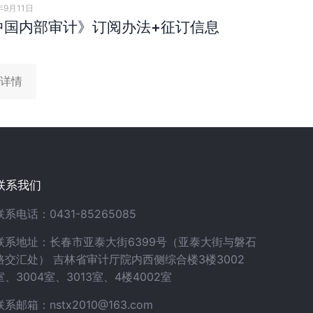
年9月11日
中国内部审计》订阅办法+征订信息
详情
联系我们
联系电话：0431-85265085
联系地址：长春市亚泰大街6399号（亚泰大街与磐石
路交汇处） 吉林省审计厅院内西侧综合楼3楼3002
室、3004室、3013室、4楼4002室
联系邮箱：nstx2010@163.com