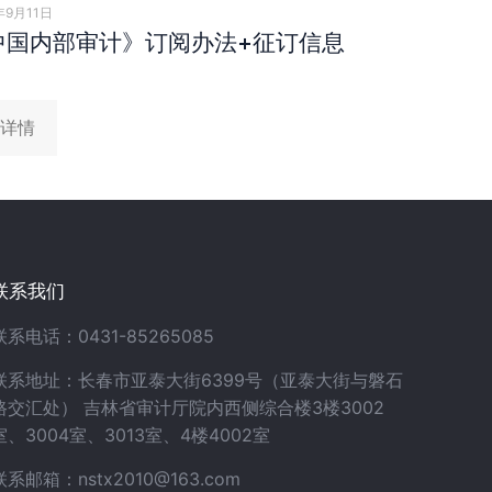
年9月11日
中国内部审计》订阅办法+征订信息
详情
联系我们
联系电话：0431-85265085
联系地址：长春市亚泰大街6399号（亚泰大街与磐石
路交汇处） 吉林省审计厅院内西侧综合楼3楼3002
室、3004室、3013室、4楼4002室
联系邮箱：nstx2010@163.com