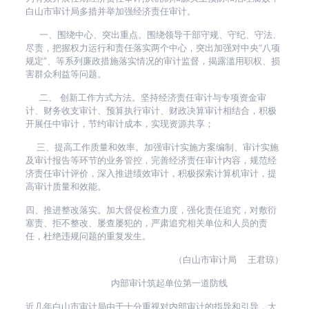
白山市审计局多措并举加强经济责任审计。
一、围绕中心、突出重点。围绕领导干部守规、守纪、守法、
尽责，把握权力运行和责任落实两个中心，突出加强对中央“八项
规定”、等系列廉政措施落实情况的审计监督，揭露滥用职权、损
害群众利益等问题。
二、 创新工作方式方法。坚持经济责任审计与专项资金审
计、财务收支审计、预算执行审计、财政决算审计相结合，积极
开展任中审计，节约审计成本，实现资源共享；
三、提高工作质量和效率。加强审计实施方案编制、审计实施
及审计报告等环节的业务管控，完善经济责任审计内容，规范经
济责任审计评价，深入推进绩效审计，积极探索计算机审计，提
高审计质量和效能。
四、推进整改落实。加大督促检查力度，强化责任追究，对敷衍
塞责、拒不整改、屡查屡犯的，严肃追究相关单位和人员的责
任，杜绝违规问题的重复发生。
（白山市审计局 王君琼）
内部审计筑起单位第一道防线
近几年白山市审计局由于十分重视对内部审计的指导和引导，大