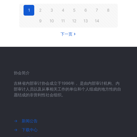
1
2
3
4
5
6
7
8
9
10
11
12
13
14
下一页
协会简介
吉林省内部审计协会成立于1996年， 是由内部审计机构、内
部审计人员以及从事相关工作的单位和个人组成的地方性的自
愿结成的非营利性社会组织。
→
新闻公告
→
下载中心