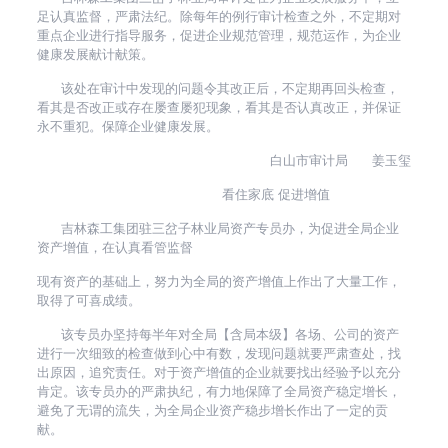
足认真监督，严肃法纪。除每年的例行审计检查之外，不定期对
重点企业进行指导服务，促进企业规范管理，规范运作，为企业
健康发展献计献策。
该处在审计中发现的问题令其改正后，不定期再回头检查，
看其是否改正或存在屡查屡犯现象，看其是否认真改正，并保证
永不重犯。保障企业健康发展。
白山市审计局 姜玉玺
看住家底 促进增值
吉林森工集团驻三岔子林业局资产专员办，为促进全局企业
资产增值，在认真看管监督
现有资产的基础上，努力为全局的资产增值上作出了大量工作，
取得了可喜成绩。
该专员办坚持每半年对全局【含局本级】各场、公司的资产
进行一次细致的检查做到心中有数，发现问题就要严肃查处，找
出原因，追究责任。对于资产增值的企业就要找出经验予以充分
肯定。该专员办的严肃执纪，有力地保障了全局资产稳定增长，
避免了无谓的流失，为全局企业资产稳步增长作出了一定的贡
献。