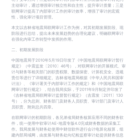
主动审计，通过增强审计独立性和自主性，提升审计质量；三是
联网审计提高了内部审计工作的审计效率，增强了审计的宏观
性，强化审计项目管理。
本文以吉林省地震局联网审计工作为例，对其初期发展阶段、现
阶段进行总结，提出未来发展趋势的合理化建议，明确联网审计
在强化内审工作转型中发挥的作用。
二、初期发展阶段
中国地震局于2010年5月19日印发了《中国地震局联网审计暂行
规定》（中震监发〔2010〕46号），对联网审计的开展模式、审
计与财务等相关部门的职责权限、数据保密、计算机安全、违规
责任等进行了详细规定。吉林省地震局根据《中华人民共和国审
计法》、《审计署关于内部审计工作的规定》和《中国地震局联
网审计暂行规定》，结合我局实际，于2011年9月制定并印发了
《吉林省地震局联网审计监督暂行规定》（吉震发〔2011〕130
号），分为总则、财务部门及财务人员职责、审计部门及审计人
员职责、附则总共四章。
在联网审计的初期阶段，各兄弟省局财务核算应用不同的财务软
件，统一使用中软审计AE-地震专版4.0完成财务数据的采集工
作。我局发展与财务处使用中财信软件进行会计电算化核算，组
建内部局域网，由发展与财务处向纪检监察审计处提供财务信息