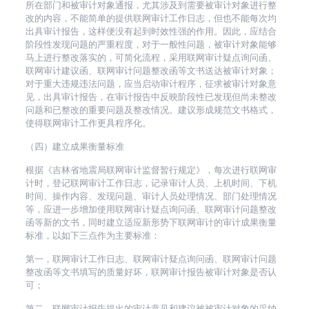
所在部门和被审计对象通报，尤其涉及到需要被审计对象进行整
改的内容，不能简单的提供联网审计工作日志，但也不能每次均
出具审计报告，这样便没有起到时效性强的作用。因此，应结合
阶段性发现问题的严重程度，对于一般性问题，被审计对象能够
马上进行整改落实的，可简化流程，采用联网审计疑点询问函、
联网审计建议函、联网审计问题整改函等文书送达被审计对象；
对于重大违规违法问题，应当启动审计程序，征求被审计对象意
见，出具审计报告，在审计报告中反映阶段性已发现但尚未整改
问题和已整改的重要问题及整改情况。建议形成规范文书格式，
使得联网审计工作更具程序化。
（四）建立成果衡量标准
根据《吉林省地震局联网审计监督暂行规定》，每次进行联网审
计时，登记联网审计工作日志，记录审计人员、上机时间、下机
时间、操作内容、发现问题、审计人员处理情况、部门处理情况
等，应进一步增加使用联网审计疑点询问函、联网审计问题整改
函等新的文书，同时建立适应新形势下联网审计的审计成果衡量
标准，以如下三点作为主要标准：
第一，联网审计工作日志、联网审计疑点询问函、联网审计问题
整改函等文书填写的质量好坏，联网审计报告被审计对象是否认
可；
第二，联网审计报告提出的审计意见和建议被被审计对象的采纳