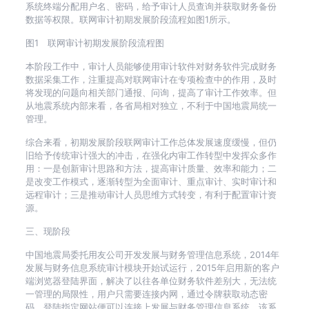
系统终端分配用户名、密码，给予审计人员查询并获取财务备份
数据等权限。联网审计初期发展阶段流程如图1所示。
图1 联网审计初期发展阶段流程图
本阶段工作中，审计人员能够使用审计软件对财务软件完成财务
数据采集工作，注重提高对联网审计在专项检查中的作用，及时
将发现的问题向相关部门通报、问询，提高了审计工作效率。但
从地震系统内部来看，各省局相对独立，不利于中国地震局统一
管理。
综合来看，初期发展阶段联网审计工作总体发展速度缓慢，但仍
旧给予传统审计强大的冲击，在强化内审工作转型中发挥众多作
用：一是创新审计思路和方法，提高审计质量、效率和能力；二
是改变工作模式，逐渐转型为全面审计、重点审计、实时审计和
远程审计；三是推动审计人员思维方式转变，有利于配置审计资
源。
三、现阶段
中国地震局委托用友公司开发发展与财务管理信息系统，2014年
发展与财务信息系统审计模块开始试运行，2015年启用新的客户
端浏览器登陆界面，解决了以往各单位财务软件差别大，无法统
一管理的局限性，用户只需要连接内网，通过令牌获取动态密
码，登陆指定网站便可以连接上发展与财务管理信息系统，该系