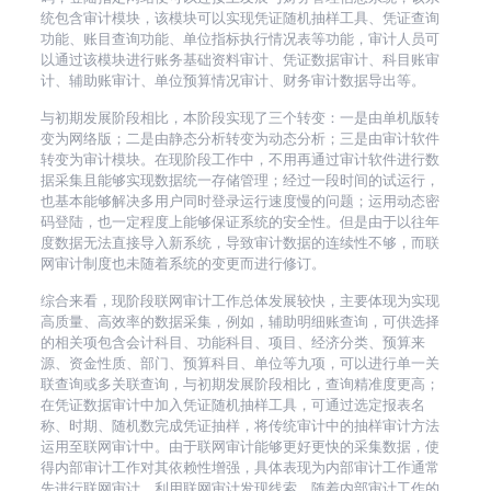
统包含审计模块，该模块可以实现凭证随机抽样工具、凭证查询
功能、账目查询功能、单位指标执行情况表等功能，审计人员可
以通过该模块进行账务基础资料审计、凭证数据审计、科目账审
计、辅助账审计、单位预算情况审计、财务审计数据导出等。
与初期发展阶段相比，本阶段实现了三个转变：一是由单机版转
变为网络版；二是由静态分析转变为动态分析；三是由审计软件
转变为审计模块。在现阶段工作中，不用再通过审计软件进行数
据采集且能够实现数据统一存储管理；经过一段时间的试运行，
也基本能够解决多用户同时登录运行速度慢的问题；运用动态密
码登陆，也一定程度上能够保证系统的安全性。但是由于以往年
度数据无法直接导入新系统，导致审计数据的连续性不够，而联
网审计制度也未随着系统的变更而进行修订。
综合来看，现阶段联网审计工作总体发展较快，主要体现为实现
高质量、高效率的数据采集，例如，辅助明细账查询，可供选择
的相关项包含会计科目、功能科目、项目、经济分类、预算来
源、资金性质、部门、预算科目、单位等九项，可以进行单一关
联查询或多关联查询，与初期发展阶段相比，查询精准度更高；
在凭证数据审计中加入凭证随机抽样工具，可通过选定报表名
称、时期、随机数完成凭证抽样，将传统审计中的抽样审计方法
运用至联网审计中。由于联网审计能够更好更快的采集数据，使
得内部审计工作对其依赖性增强，具体表现为内部审计工作通常
先进行联网审计，利用联网审计发现线索，随着内部审计工作的