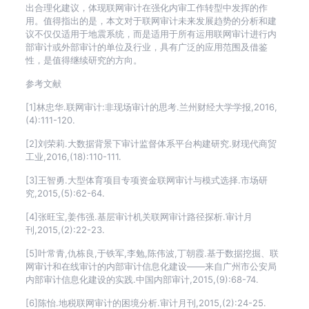
出合理化建议，体现联网审计在强化内审工作转型中发挥的作
用。值得指出的是，本文对于联网审计未来发展趋势的分析和建
议不仅仅适用于地震系统，而是适用于所有运用联网审计进行内
部审计或外部审计的单位及行业，具有广泛的应用范围及借鉴
性，是值得继续研究的方向。
参考文献
[1]林忠华.联网审计:非现场审计的思考.兰州财经大学学报,2016,
(4):111-120.
[2]刘荣莉.大数据背景下审计监督体系平台构建研究.财现代商贸
工业,2016,(18):110-111.
[3]王智勇.大型体育项目专项资金联网审计与模式选择.市场研
究,2015,(5):62-64.
[4]张旺宝,姜伟强.基层审计机关联网审计路径探析.审计月
刊,2015,(2):22-23.
[5]叶常青,仇栋良,于铁军,李勉,陈伟波,丁朝霞.基于数据挖掘、联
网审计和在线审计的内部审计信息化建设——来自广州市公安局
内部审计信息化建设的实践.中国内部审计,2015,(9):68-74.
[6]陈怡.地税联网审计的困境分析.审计月刊,2015,(2):24-25.