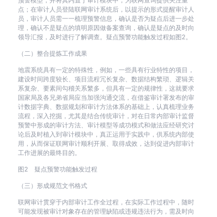
预警模型，并将其内置于审计模块中，为联网查询提供关注重
点；在审计人员登陆联网审计系统后，以提示的形式提醒审计人
员，审计人员需一一梳理预警信息，确认是否为疑点后进一步处
理，确认不是疑点的填明原因做备案查询，确认是疑点的及时向
领导汇报，及时进行了解调查。疑点预警功能触发过程如图2。
（二）整合提炼工作成果
地震系统具有一定的特殊性，例如，一些具有行业特性的项目，
建设时间跨度较长、项目流程冗长复杂、数据结构繁琐、逻辑关
系复杂、要素间勾稽关系繁多，但具有一定的规律性，这就要求
国家局及各兄弟省局应当加强沟通交流，在借鉴审计署发布的审
计数据字典、数据规划和审计方法体系的基础上，认真梳理业务
流程，深入挖掘，尤其是结合传统审计，对在日常内部审计监督
预警中形成的审计方法、审计模型等成功模式和做法应经研究讨
论后及时植入到审计模块中，真正运用于实践中，供系统内部使
用，从而保证联网审计顺利开展、取得成效，达到促进内部审计
工作进展的最终目的。
图2 疑点预警功能触发过程
（三）形成规范文书格式
联网审计贯穿于内部审计工作全过程，在实际工作过程中，随时
可能发现被审计对象存在的管理缺陷或违规违法行为，需及时向