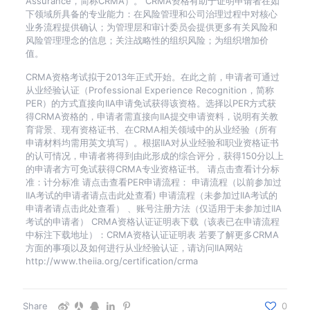
Assurance，简称CRMA）。 CRMA资格有助于证明申请者在如
下领域所具备的专业能力：在风险管理和公司治理过程中对核心
业务流程提供确认；为管理层和审计委员会提供更多有关风险和
风险管理理念的信息；关注战略性的组织风险；为组织增加价
值。
CRMA资格考试拟于2013年正式开始。在此之前，申请者可通过
从业经验认证（Professional Experience Recognition，简称
PER）的方式直接向IIA申请免试获得该资格。选择以PER方式获
得CRMA资格的，申请者需直接向IIA提交申请资料，说明有关教
育背景、现有资格证书、在CRMA相关领域中的从业经验（所有
申请材料均需用英文填写）。根据IIA对从业经验和职业资格证书
的认可情况，申请者将得到由此形成的综合评分，获得150分以上
的申请者方可免试获得CRMA专业资格证书。 请点击查看计分标
准：计分标准 请点击查看PER申请流程： 申请流程（以前参加过
IIA考试的申请者请点击此处查看) 申请流程（未参加过IIA考试的
申请者请点击此处查看） 、账号注册方法（仅适用于未参加过IIA
考试的申请者） CRMA资格认证证明表下载（该表已在申请流程
中标注下载地址）：CRMA资格认证证明表 若要了解更多CRMA
方面的事项以及如何进行从业经验认证，请访问IIA网站
http://www.theiia.org/certification/crma
Share
0