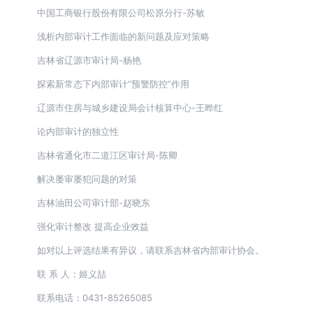
中国工商银行股份有限公司松原分行-苏敏
浅析内部审计工作面临的新问题及应对策略
吉林省辽源市审计局-杨艳
探索新常态下内部审计“预警防控”作用
辽源市住房与城乡建设局会计核算中心-王晔红
论内部审计的独立性
吉林省通化市二道江区审计局-陈卿
解决屡审屡犯问题的对策
吉林油田公司审计部-赵晓东
强化审计整改 提高企业效益
如对以上评选结果有异议，请联系吉林省内部审计协会。
联 系 人：姬义喆
联系电话：0431-85265085